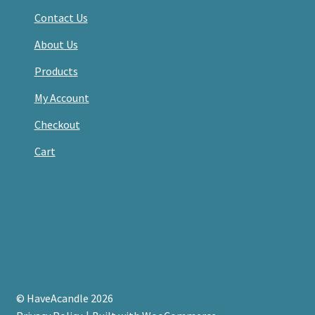
Contact Us
About Us
Products
My Account
Checkout
Cart
© HaveAcandle 2026