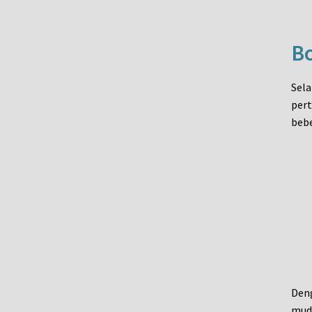
Bo
Sela
pert
bebe
Deng
mud