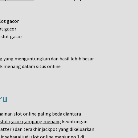
lot gacor
ot gacor
 slot gacor
g yang menguntungkan dan hasil lebih besar.
k menang dalam situs online.
ru
inan slot online paling beda diantara
slot gacor gampang menang
keuntungan
atter ) dan terakhir jackpot yang dikeluarkan
 sebagai judi slot online manjur no 1 di