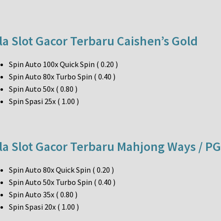
la Slot Gacor Terbaru Caishen’s Gold
Spin Auto 100x Quick Spin ( 0.20 )
Spin Auto 80x Turbo Spin ( 0.40 )
Spin Auto 50x ( 0.80 )
Spin Spasi 25x ( 1.00 )
la Slot Gacor Terbaru Mahjong Ways / P
Spin Auto 80x Quick Spin ( 0.20 )
Spin Auto 50x Turbo Spin ( 0.40 )
Spin Auto 35x ( 0.80 )
Spin Spasi 20x ( 1.00 )