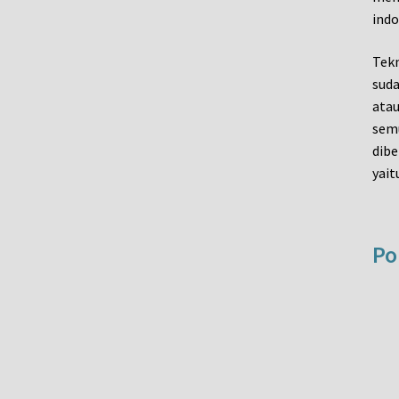
indo
Tekn
suda
atau
semu
dibe
yaitu
Po