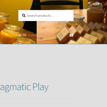
Search
Search
for:
$
0.00
0 items
Pragmatic Play