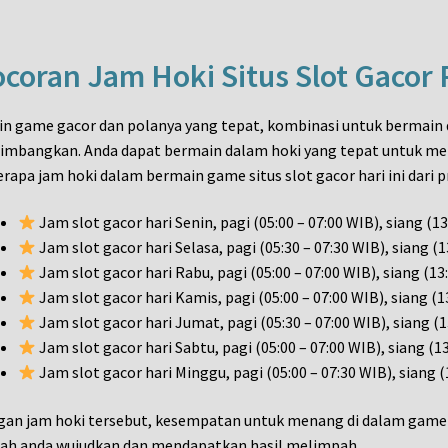
coran Jam Hoki Situs Slot Gacor 
in game gacor dan polanya yang tepat, kombinasi untuk bermain 
imbangkan. Anda dapat bermain dalam hoki yang tepat untuk m
rapa jam hoki dalam bermain game situs slot gacor hari ini dari pr
Jam slot gacor hari Senin, pagi (05:00 – 07:00 WIB), siang (1
Jam slot gacor hari Selasa, pagi (05:30 – 07:30 WIB), siang (
Jam slot gacor hari Rabu, pagi (05:00 – 07:00 WIB), siang (13
Jam slot gacor hari Kamis, pagi (05:00 – 07:00 WIB), siang (1
Jam slot gacor hari Jumat, pagi (05:30 – 07:00 WIB), siang (1
Jam slot gacor hari Sabtu, pagi (05:00 – 07:00 WIB), siang (1
Jam slot gacor hari Minggu, pagi (05:00 – 07:30 WIB), siang (
an jam hoki tersebut, kesempatan untuk menang di dalam game bo
ah anda wujudkan dan mendapatkan hasil melimpah.