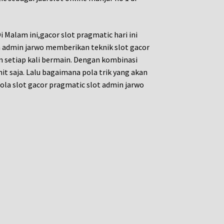
Malam ini,gacor slot pragmatic hari ini
ya admin jarwo memberikan teknik slot gacor
 setiap kali bermain. Dengan kombinasi
saja. Lalu bagaimana pola trik yang akan
pola slot gacor pragmatic slot admin jarwo