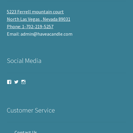
5223 Ferrell mountain court
North Las Vegas , Nevada 89031
Phone: 1-702-219-5257
Email: admin@haveacandle.com
Social Media
View
View
View
haveacandle’s
haveacandle1’s
haveacandle’s
profile
profile
profile
on
on
on
Facebook
Twitter
Instagram
Customer Service
Contact Us