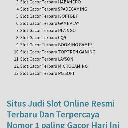
Slot Gacor Terbaru HABANERO
Slot Gacor Terbaru SPADEGAMING
Slot Gacor Terbaru ISOFTBET
Slot Gacor Terbaru GAMEPLAY
Slot Gacor Terbaru PLA’NGO
Slot Gacor Terbaru CQ9
Slot Gacor Terbaru BOOMING GAMES
Slot Gacor Terbaru TOPTREN GAMING
Slot Gacor Terbaru LAYSON
Slot Gacor Terbaru MICROGAMING
Slot Gacor Terbaru PG SOFT
Situs Judi Slot Online Resmi
Terbaru Dan Terpercaya
Nomor 1 paling Gacor Hari Ini