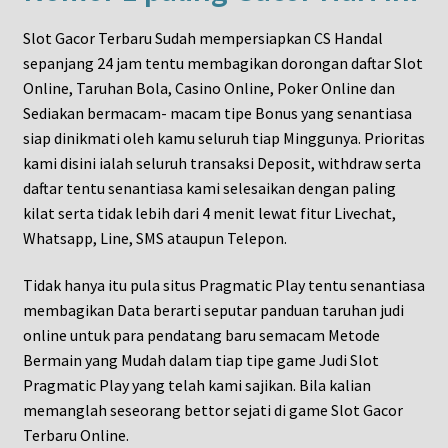
Slot Gacor Terbaru Sudah mempersiapkan CS Handal
sepanjang 24 jam tentu membagikan dorongan daftar Slot
Online, Taruhan Bola, Casino Online, Poker Online dan
Sediakan bermacam- macam tipe Bonus yang senantiasa
siap dinikmati oleh kamu seluruh tiap Minggunya. Prioritas
kami disini ialah seluruh transaksi Deposit, withdraw serta
daftar tentu senantiasa kami selesaikan dengan paling
kilat serta tidak lebih dari 4 menit lewat fitur Livechat,
Whatsapp, Line, SMS ataupun Telepon.
Tidak hanya itu pula situs Pragmatic Play tentu senantiasa
membagikan Data berarti seputar panduan taruhan judi
online untuk para pendatang baru semacam Metode
Bermain yang Mudah dalam tiap tipe game Judi Slot
Pragmatic Play yang telah kami sajikan. Bila kalian
memanglah seseorang bettor sejati di game Slot Gacor
Terbaru Online.