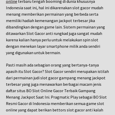
online
terbaru tengah booming di dunia khususnya
Indonesia saat ini, hal ini dikarenakan slot gacor mudah
menang memberikan permainan yang berbeda serta
memiliki hadiah kemenangan jackpot terbesar jika
dibandingkan dengan game lain. Sistem permainan yang
ditawarkan Slot Gacor anti rungkad juga sangat mudah
karena kalian hanya perlu untuk melakukan spin slot
dengan menekan layar smartphone milik anda sendiri
yang digunakan untuk bermain.
Pasti masih ada sebagian orang yang bertanya-tanya
apasih itu Slot Gacor? Slot Gacor sendiri merupakan istilah
dari permainan judi slot gacor gampang menang jackpot
terbesar yang juga menawarkan berbagai macam jenis
daftar situs BO Slot Online Gacor Terbaik Gampang
Menang Jackpot Saat Ini. Pragmatic Play sebagai BO Slot
Resmi Gacor di Indonesia memberikan semua game slot
online yang dapat berikan bettors slot gacor anti kalah