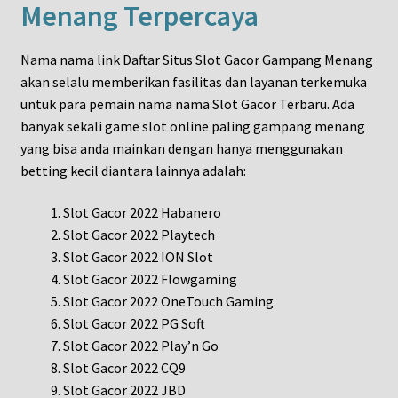
Menang Terpercaya
Nama nama link Daftar Situs Slot Gacor Gampang Menang
akan selalu memberikan fasilitas dan layanan terkemuka
untuk para pemain nama nama Slot Gacor Terbaru. Ada
banyak sekali game slot online paling gampang menang
yang bisa anda mainkan dengan hanya menggunakan
betting kecil diantara lainnya adalah:
Slot Gacor 2022 Habanero
Slot Gacor 2022 Playtech
Slot Gacor 2022 ION Slot
Slot Gacor 2022 Flowgaming
Slot Gacor 2022 OneTouch Gaming
Slot Gacor 2022 PG Soft
Slot Gacor 2022 Play’n Go
Slot Gacor 2022 CQ9
Slot Gacor 2022 JBD