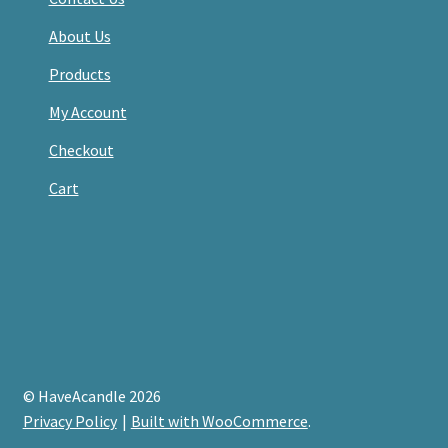
About Us
Products
My Account
Checkout
Cart
© HaveAcandle 2026
Privacy Policy
Built with WooCommerce
.