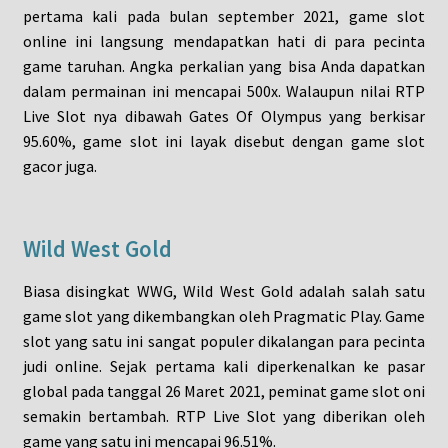
pertama kali pada bulan september 2021, game slot
online ini langsung mendapatkan hati di para pecinta
game taruhan. Angka perkalian yang bisa Anda dapatkan
dalam permainan ini mencapai 500x. Walaupun nilai RTP
Live Slot nya dibawah Gates Of Olympus yang berkisar
95.60%, game slot ini layak disebut dengan game slot
gacor juga.
Wild West Gold
Biasa disingkat WWG, Wild West Gold adalah salah satu
game slot yang dikembangkan oleh Pragmatic Play. Game
slot yang satu ini sangat populer dikalangan para pecinta
judi online. Sejak pertama kali diperkenalkan ke pasar
global pada tanggal 26 Maret 2021, peminat game slot oni
semakin bertambah. RTP Live Slot yang diberikan oleh
game yang satu ini mencapai 96.51%.