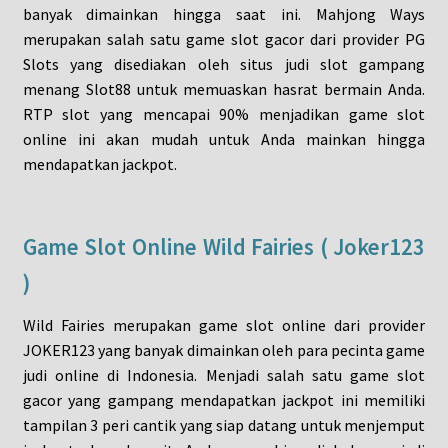
banyak dimainkan hingga saat ini. Mahjong Ways
merupakan salah satu game slot gacor dari provider PG
Slots yang disediakan oleh situs judi slot gampang
menang Slot88 untuk memuaskan hasrat bermain Anda.
RTP slot yang mencapai 90% menjadikan game slot
online ini akan mudah untuk Anda mainkan hingga
mendapatkan jackpot.
Game Slot Online Wild Fairies ( Joker123
)
Wild Fairies merupakan game slot online dari provider
JOKER123 yang banyak dimainkan oleh para pecinta game
judi online di Indonesia. Menjadi salah satu game slot
gacor yang gampang mendapatkan jackpot ini memiliki
tampilan 3 peri cantik yang siap datang untuk menjemput