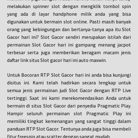
melakukan spinner slot dengan mengklik tombol spin
yang ada di layar handphone milik anda yang bisa
digunakan untuk bermain slot online. Pasti masih banyak
orang yang kebingungan dan bertanya-tanya apa itu Slot
Gacor hari ini? Slot Gacor sendiri merupakan istilah dari
permainan Slot Gacor hari ini gampang menang jacpot
terbesar serta juga memberikan beragam macam jenis
daftar link situs Slot gacor hari ini auto maxwin.
Untuk Bocoran RTP Slot Gacor hari ini anda bisa kunjungi
disitus ini. Kami telah hadirkan secara lengkap untuk
semua jenis permainan judi Slot Gacor dengan RTP Live
tertinggi. Saat ini kami merekomendasikan Anda untuk
bermain di situs Slot Gacor dari penyedia Pragmatic Play.
Hampir seluruh permainan slot Pragmatic Play ini
memiliki tingkat kemenangan yang sangat tinggi dalam
panduan RTP Slot Gacor. Tentunya anda juga bisa membeli
fitur freespin atau scatter dengan sangat mudah.