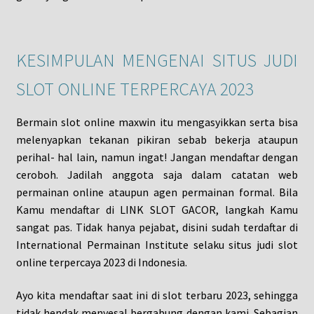
KESIMPULAN MENGENAI SITUS JUDI
SLOT ONLINE TERPERCAYA 2023
Bermain slot online maxwin itu mengasyikkan serta bisa
melenyapkan tekanan pikiran sebab bekerja ataupun
perihal- hal lain, namun ingat! Jangan mendaftar dengan
ceroboh. Jadilah anggota saja dalam catatan web
permainan online ataupun agen permainan formal. Bila
Kamu mendaftar di LINK SLOT GACOR, langkah Kamu
sangat pas. Tidak hanya pejabat, disini sudah terdaftar di
International Permainan Institute selaku situs judi slot
online terpercaya 2023 di Indonesia.
Ayo kita mendaftar saat ini di slot terbaru 2023, sehingga
tidak hendak menyesal bergabung dengan kami. Sebagian