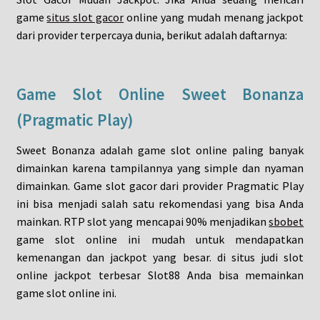
game
situs slot gacor
online yang mudah menang jackpot
dari provider terpercaya dunia, berikut adalah daftarnya:
Game Slot Online Sweet Bonanza
(Pragmatic Play)
Sweet Bonanza adalah game slot online paling banyak
dimainkan karena tampilannya yang simple dan nyaman
dimainkan. Game slot gacor dari provider Pragmatic Play
ini bisa menjadi salah satu rekomendasi yang bisa Anda
mainkan. RTP slot yang mencapai 90% menjadikan
sbobet
game slot online ini mudah untuk mendapatkan
kemenangan dan jackpot yang besar. di situs judi slot
online jackpot terbesar Slot88 Anda bisa memainkan
game slot online ini.