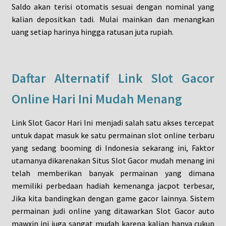
Saldo akan terisi otomatis sesuai dengan nominal yang
kalian depositkan tadi. Mulai mainkan dan menangkan
uang setiap harinya hingga ratusan juta rupiah.
Daftar Alternatif Link Slot Gacor
Online Hari Ini Mudah Menang
Link Slot Gacor Hari Ini menjadi salah satu akses tercepat
untuk dapat masuk ke satu permainan slot online terbaru
yang sedang booming di Indonesia sekarang ini, Faktor
utamanya dikarenakan Situs Slot Gacor mudah menang ini
telah memberikan banyak permainan yang dimana
memiliki perbedaan hadiah kemenanga jacpot terbesar,
Jika kita bandingkan dengan game gacor lainnya. Sistem
permainan judi online yang ditawarkan Slot Gacor auto
mawxin ini juga sangat mudah karena kalian hanya cukup