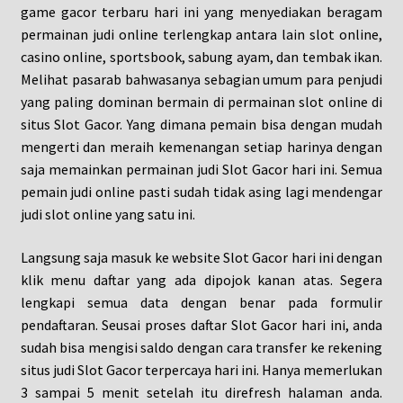
game gacor terbaru hari ini yang menyediakan beragam
permainan judi online terlengkap antara lain slot online,
casino online, sportsbook, sabung ayam, dan tembak ikan.
Melihat pasarab bahwasanya sebagian umum para penjudi
yang paling dominan bermain di permainan slot online di
situs Slot Gacor. Yang dimana pemain bisa dengan mudah
mengerti dan meraih kemenangan setiap harinya dengan
saja memainkan permainan judi Slot Gacor hari ini. Semua
pemain judi online pasti sudah tidak asing lagi mendengar
judi slot online yang satu ini.
Langsung saja masuk ke website Slot Gacor hari ini dengan
klik menu daftar yang ada dipojok kanan atas. Segera
lengkapi semua data dengan benar pada formulir
pendaftaran. Seusai proses daftar Slot Gacor hari ini, anda
sudah bisa mengisi saldo dengan cara transfer ke rekening
situs judi Slot Gacor terpercaya hari ini. Hanya memerlukan
3 sampai 5 menit setelah itu direfresh halaman anda.