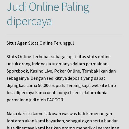
Judi Online Paling
dipercaya
Situs Agen Slots Online Terunggul
Slots Online Terhebat sebagai opsi situs slots online
untuk orang Indonesia utamanya dalam permainan,
Sportbook, Kasino Live, Poker Online, Tembak Ikan dan
sebagainya. Dengan sedikitnya deposit yang dapat
dijangkau cuma 50,000 rupiah. Tenang saja, website biro
bisa dipercaya kamu udah punya lisensi dalam dunia
permainan judi oleh PACGOR.
Maka dari itu kamu tak usah waswas bab kemenangan
lantaran akan kami bayarkan, sebagai agen serta bandar
bisa dipercaya kami berikan promo menarik di permainan