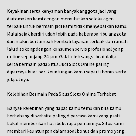
Keyakinan serta kenyaman banyak anggota jadi yang
diutamakan kami dengan memutuskan selaku agen
terbaik untuk bermain jadi kami tidak menyebalkan kamu.
Mulai sejak berdiri udah lebih pada beberapa ribu anggota
dan makin bertambah kembali layanan terbaik dan ramah,
lalu disokong dengan konsumen servis profesional yang
online sepanjang 24 jam. Gak boleh sangsi buat daftar
serta bermain pada Situs Judi Slots Online paling
dipercaya buat beri keuntungan kamu seperti bonus serta
jekpotnya.
Kelebihan Bermain Pada Situs Slots Online Terhebat
Banyak kelebihan yang dapat kamu temukan bila kamu
berbabung di website paling dipercaya kami yang pasti
bakal memberikan hati beberapa pemainnya. Situs kami
memberi keuntungan dalam soal bonus dan promo yang