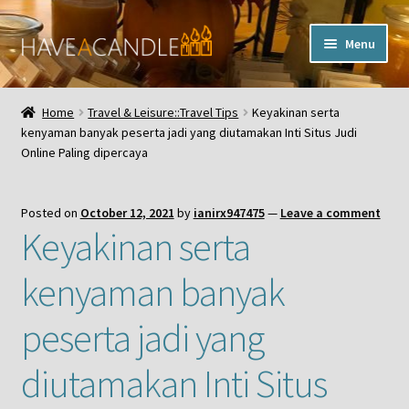
Skip
Skip
Menu
to
to
navigation
content
Home
Home
Travel & Leisure::Travel Tips
Keyakinan serta
Expand
kenyaman banyak peserta jadi yang diutamakan Inti Situs Judi
My Account
Online Paling dipercaya
child
menu
Contact Us
Posted on
October 12, 2021
by
ianirx947475
—
Leave a comment
Keyakinan serta
kenyaman banyak
peserta jadi yang
diutamakan Inti Situs