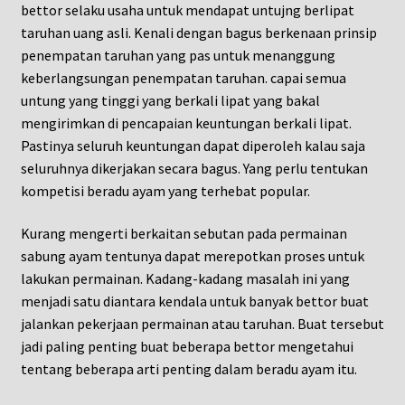
bettor selaku usaha untuk mendapat untujng berlipat
taruhan uang asli. Kenali dengan bagus berkenaan prinsip
penempatan taruhan yang pas untuk menanggung
keberlangsungan penempatan taruhan. capai semua
untung yang tinggi yang berkali lipat yang bakal
mengirimkan di pencapaian keuntungan berkali lipat.
Pastinya seluruh keuntungan dapat diperoleh kalau saja
seluruhnya dikerjakan secara bagus. Yang perlu tentukan
kompetisi beradu ayam yang terhebat popular.
Kurang mengerti berkaitan sebutan pada permainan
sabung ayam tentunya dapat merepotkan proses untuk
lakukan permainan. Kadang-kadang masalah ini yang
menjadi satu diantara kendala untuk banyak bettor buat
jalankan pekerjaan permainan atau taruhan. Buat tersebut
jadi paling penting buat beberapa bettor mengetahui
tentang beberapa arti penting dalam beradu ayam itu.