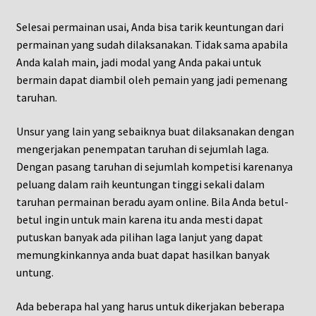
Selesai permainan usai, Anda bisa tarik keuntungan dari
permainan yang sudah dilaksanakan. Tidak sama apabila
Anda kalah main, jadi modal yang Anda pakai untuk
bermain dapat diambil oleh pemain yang jadi pemenang
taruhan.
Unsur yang lain yang sebaiknya buat dilaksanakan dengan
mengerjakan penempatan taruhan di sejumlah laga.
Dengan pasang taruhan di sejumlah kompetisi karenanya
peluang dalam raih keuntungan tinggi sekali dalam
taruhan permainan beradu ayam online. Bila Anda betul-
betul ingin untuk main karena itu anda mesti dapat
putuskan banyak ada pilihan laga lanjut yang dapat
memungkinkannya anda buat dapat hasilkan banyak
untung.
Ada beberapa hal yang harus untuk dikerjakan beberapa