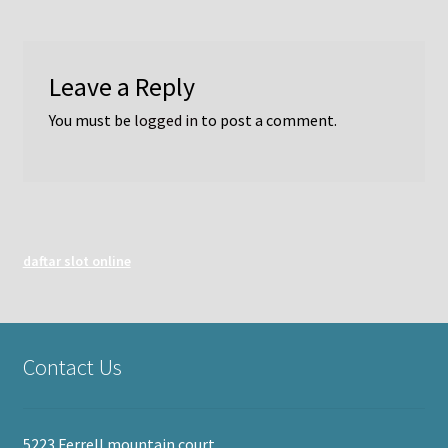
Leave a Reply
You must be
logged in
to post a comment.
daftar slot online
Contact Us
5223 Ferrell mountain court