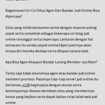
Bagaimana Ciri-Ciri Situs Agen Dan Bandar Judi Online Bisa
dipercaya?
Situs yang miliki konsumen serive dengan respone paling
cepat serta ramahlah sebagai beberapa ciri blog judi
online terunggul serta tepercaya. Lantaran dengan hal
semacam itu selaku pejudi online24jam pastinya akan
terasa diri mereka disikapi serta dilayani secara baik.
Apa Bisa Agen Ataupun Bandar Larang Member-nya Main?
Tentu saja tidak seluruhnya agen atau bandar judi online
memberi promosi. Pasalnya tiap-tiap server judi online itu
berlainan,
s128
begitupula dengan aturan serta
ketetapannya. Namun demikian situs yang memberinya
bonus yang bejibun serta dapat kalian cicipi ialah web judi
online.