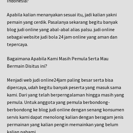
Indonesia?
Apabila kalian menanyakan sesuai itu, jadi kalian yakni
pemain yang cerdik. Pasalanya sekarang begitu banyak
blog judi online yang abal-abal alias palsu. judi online
sebagai website judi bola 24 jam online yang aman dan
tepercaya.
Bagaimana Apabila Kami Masih Pemula Serta Mau
Bermain Disitus ini?
Menjadi web judi online24jam paling besar serta bisa
dipercaya, udah begitu banyak peserta yang masuk sama
kami. Dari yang telah berperngalaman hingga masih yang
pemula. Untuk anggota yang pemula berbondong-
berbondong ke blog judi online dengan senang konsumen
servis kami dapat menolong kalian dengan beragam jenis
permainan yang kalian pengin memainkan yang belum
kalian pahami.