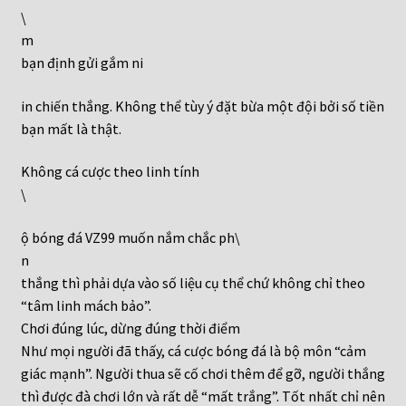
\
m
bạn định gửi gắm ni
in chiến thắng. Không thể tùy ý đặt bừa một đội bởi số tiền
bạn mất là thật.
Không cá cược theo linh tính
\
ộ bóng đá VZ99 muốn nắm chắc ph\
n
thắng thì phải dựa vào số liệu cụ thể chứ không chỉ theo
“tâm linh mách bảo”.
Chơi đúng lúc, dừng đúng thời điểm
Như mọi người đã thấy, cá cược bóng đá là bộ môn “cảm
giác mạnh”. Người thua sẽ cố chơi thêm để gỡ, người thắng
thì được đà chơi lớn và rất dễ “mất trắng”. Tốt nhất chỉ nên