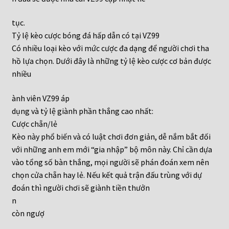
tục.
Tỷ lệ kèo cược bóng đá hấp dẫn có tại VZ99
Có nhiều loại kèo với mức cược đa dạng để người chơi tha
hồ lựa chọn. Dưới đây là những tỷ lệ kèo cược cơ bản được
nhiều
ành viên VZ99 áp
dụng và tỷ lệ giành phần thắng cao nhất:
Cược chẵn/lẻ
Kèo này phổ biến và có luật chơi đơn giản, dễ nắm bắt đối
với những anh em mới “gia nhập” bộ môn này. Chỉ cần dựa
vào tổng số bàn thắng, mọi người sẽ phán đoán xem nên
chọn cửa chẵn hay lẻ. Nếu kết quả trận đấu trùng với dự
đoán thì người chơi sẽ giành tiền thưởn
n
còn ngượ