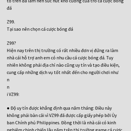
tố trên đã làm nên sức hút khó cưỡng của trò cá cược bóng
đá
Z99.
Tại sao nên chọn cá cược bóng đá
Z99?
Hiện nay trên thị trường có rất nhiều đơn vị đứng ra làm
nhà cái hỗ trợ anh em có nhu cầu cá cược bóng đá. Tuy
nhiên không phải địa chỉ nào cũng uy tín và tạo điều kiện,
cung cấp những dịch vụ tốt nhất đến cho người chơi như
n
n
i VZ99:
● Độ uy tín được khẳng định qua năm tháng: Điều này
không phải bàn cãi vì VZ99 đã được cấp giấy phép bởi Ủy
ban Chính phủ Philippines. Đồng thời là nhà cái có kinh
nghiệm chinh chiến lâu năm trên thị trường game cá cược