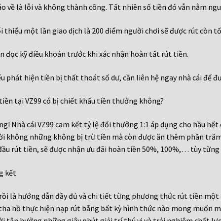
áo về là lỗi và không thành công. Tất nhiên số tiền đó vẫn nằm ngu
i thiểu một lần giao dịch là 200 điểm người chơi sẽ được rút còn tố
n đọc kỹ điều khoản trước khi xác nhận hoàn tất rút tiền.
u phát hiện tiền bị thất thoát số dư, cần liên hệ ngay nhà cái để đ
tiền tại VZ99 có bị chiết khấu tiền thưởng không?
g! Nhà cái VZ99 cam kết tỷ lệ đổi thưởng 1:1 áp dụng cho hầu hết
i không những không bị trừ tiền mà còn được ăn thêm phần trăm 
đầu rút tiền, sẽ được nhận ưu đãi hoàn tiền 50%, 100%,… tùy từng t
g kết
rồi là hướng dẫn đầy đủ và chi tiết từng phương thức rút tiền một
tha hồ thực hiện nạp rút bằng bất kỳ hình thức nào mong muốn m
i tận hưởng những giây phút giải trí thú vị và trải nghiệm chất lượ