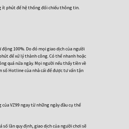
g ít phút để hệ thống đối chiếu thông tin.
ự động 100%. Do đó mọi giao dịch của người
phút để xử lý thành công. Có thể nhanh hoặc
g quá nửa ngày. Mọi người nếu thấy tiền về
n số Hotline của nhà cái để được tư vấn tận
g của VZ99 ngay từ những ngày đầu cụ thể
á số lần quy định, giao dịch của người chơi sẽ