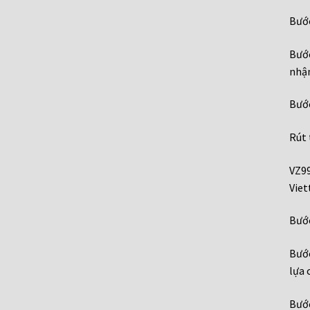
Bước
Bước
nhậ
Bước
Rút 
VZ99
Viet
Bước
Bước
lựa 
Bước