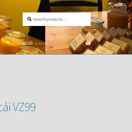
Search
Search
for:
$
0.00
0 items
cái VZ99