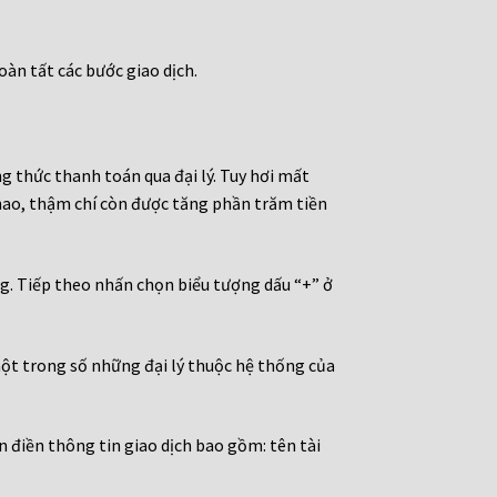
àn tất các bước giao dịch.
thức thanh toán qua đại lý. Tuy hơi mất
 hao, thậm chí còn được tăng phần trăm tiền
g. Tiếp theo nhấn chọn biểu tượng dấu “+” ở
một trong số những đại lý thuộc hệ thống của
ạn điền thông tin giao dịch bao gồm: tên tài