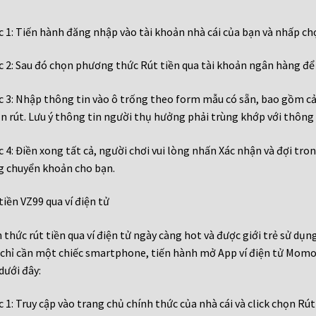
 1: Tiến hành đăng nhập vào tài khoản nhà cái của bạn và nhấp ch
 2: Sau đó chọn phương thức Rút tiền qua tài khoản ngân hàng để 
 3: Nhập thông tin vào ô trống theo form mẫu có sẵn, bao gồm cả
 rút. Lưu ý thông tin người thụ hưởng phải trùng khớp với thông 
 4: Điền xong tất cả, người chơi vui lòng nhấn Xác nhận và đợi tron
 chuyển khoản cho bạn.
tiền VZ99 qua ví điện tử
 thức rút tiền qua ví điện tử ngày càng hot và được giới trẻ sử dụn
chỉ cần một chiếc smartphone, tiến hành mở App ví điện tử Momo 
dưới đây:
 1: Truy cập vào trang chủ chính thức của nhà cái và click chọn Rút 