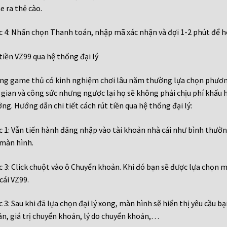
 ra thẻ cào.
 4: Nhấn chọn Thanh toán, nhập mã xác nhận và đợi 1-2 phút để ho
tiền VZ99 qua hệ thống đại lý
g game thủ có kinh nghiệm chơi lâu năm thường lựa chọn phương 
 gian và công sức nhưng ngược lại họ sẽ không phải chịu phí khấu
ng. Hướng dẫn chi tiết cách rút tiền qua hệ thống đại lý:
 1: Vẫn tiến hành đăng nhập vào tài khoản nhà cái như bình thườn
màn hình.
 3: Click chuột vào ô Chuyển khoản. Khi đó bạn sẽ được lựa chọn 
cái VZ99.
 3: Sau khi đã lựa chọn đại lý xong, màn hình sẽ hiển thị yêu cầu b
n, giá trị chuyển khoản, lý do chuyển khoản,…