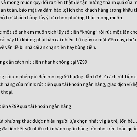
 và mong muốn quy đổi ra tiền thật để tận hưởng thành quả của m
 an toàn, bảo mật và đảm bảo lợi ích cho khách hàng trong khâu 
hỗ trợ khách hàng tùy ý lựa chọn phương thức mong muốn.
 một số anh em muốn tích lũy số tiền “khủng” rồi rút một lần cho
cái này thì không phải bàn cãi nhiều. Từ ngày ra mắt đến nay, ch
về vấn đề bị nhà cái ăn chặn tiền hay bùng tiền.
g dẫn cách rút tiền nhanh chóng tại VZ99
g tôi xin phép gửi đến mọi người hướng dẫn từ A-Z cách rút tiền 
h hàng của mình: rút tiền qua tài khoản ngân hàng, giao dịch ví điệ
 thoại.
tiền VZ99 qua tài khoản ngân hàng
là phương thức được nhiều người lựa chọn nhất vì già trẻ, lớn bé,…
 đã liên kết với nhiều chi nhánh ngân hàng lớn nhỏ trên toàn quốc