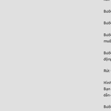
Bước
Bước
Bước
muốn
Bước
động
Rút 
Hình
Bạn 
dẫn 
Bước