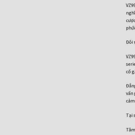
VZ99
nghĩ
cược
phức
Đôi 
VZ99
seri
cố g
Đẳng
vấn 
cảm 
Tại 
Tâm 