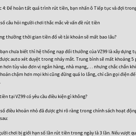
 4: Để hoàn tất quá trình rút tiền, bạn nhấn ô Tiếp tục và đợi tron
số câu hỏi người chơi thắc mắc về vấn đề rút tiền
g thường thời gian tiền đổ về tài khoản sẽ mất bao lâu?
bạn chưa biết thì hệ thống nạp đổi thưởng của VZ99 là xây dựng t
được auto xét duyệt trong nháy mắt. Trung bình sẽ mất khoảng 5 
 hơn tùy vào đơn vị ngân hàng, nhà mạng,… nhưng chắc chắn khôn
khoản chậm hơn mọi khi cũng đừng quá lo lắng, chỉ cần gọi điện đế
.
tiền tại VZ99 có yêu cầu điều kiện gì không?
số điều khoản nhỏ đã được ghi rõ ràng trong chính sách hoạt độn
sau:
ười chơi bị giới hạn số lần rút tiền trong ngày là 3 lần. Nếu vượt qu