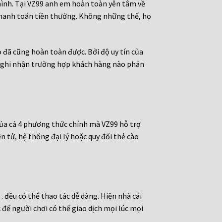
ình. Tại VZ99 anh em hoàn toàn yên tâm về
thanh toán tiền thưởng. Không những thế, họ
 đã cũng hoàn toàn được. Bởi độ uy tín của
ưa ghi nhận trường hợp khách hàng nào phản
của cả 4 phương thức chính mà VZ99 hỗ trợ
n tử, hệ thống đại lý hoặc quy đổi thẻ cào
 đều có thể thao tác dễ dàng. Hiện nhà cái
 để người chơi có thể giao dịch mọi lúc mọi