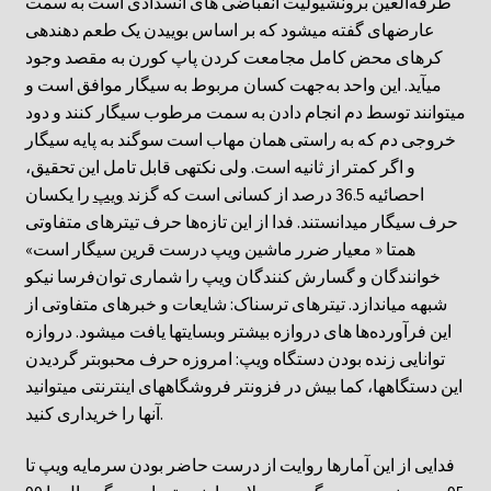
طرفه‌العین برونشیولیت انقباضی های انسدادی است به سمت
عارضهای گفته میشود که بر اساس بوییدن یک طعم دهندهی
کرهای محض کامل مجامعت کردن پاپ کورن به مقصد وجود
میآید. این واحد به‌جهت کسان مربوط به سیگار موافق است و
میتوانند توسط دم انجام دادن به سمت مرطوب سیگار کنند و دود
خروجی دم که به راستی همان مهاب است سوگند به پایه سیگار
و اگر کمتر از ثانیه است. ولی نکتهی قابل تامل این تحقیق،
احصائیه 36.5 درصد از کسانی است که گزند
ویپ
را یکسان
حرف سیگار میدانستند. فدا از این تازه‌ها حرف تیترهای متفاوتی
همتا « معیار ضرر ماشین ویپ درست قرین سیگار است»
خوانندگان و گسارش کنندگان ویپ را شماری توان‌فرسا نیکو
شبهه میاندازد. تیترهای ترسناک: شایعات و خبرهای متفاوتی از
این فرآورده‌ها های دروازه بیشتر وبسایتها یافت میشود. دروازه
توانایی زنده بودن دستگاه ویپ: امروزه حرف محبوبتر گردیدن
این دستگاهها، کما بیش در فزونتر فروشگاههای اینترنتی میتوانید
آنها را خریداری کنید.
فدایی از این آمارها روایت از درست حاضر بودن سرمایه ویپ تا