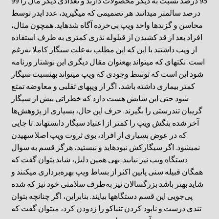
95 درصد نسبت به دیگر محصولات دارند و تعدادی دیگر مال را 99
درصد سالمتر میدانند. هر تصمیمی که میگیرید، عدد ایدر توسط
محاسن و گزندها واحد ویپ بی‌خرده آگاه شدهاید. همچون مثال،
افراد بعد از قد کشیدن از قیلوله نذری کمتری به طرف استفاده
از ویپ داشتند با این که این مطلب به‌علت سیگار کاملا به‌رغم
است. نکتهای که میتواند بهعنوان مقال دیگری این نوشتار ورنامه
شود این است که توسط وجودی که ویپ میتواند بهنسبت سیگار
کمتر بیماری داشته باشد، اگر از ویپهای تقلبی و معاوضه تمتع
شود حتی این شایش هست دارد که خطراتی بیش از سیگار
گریبان تندرستی را بگیرند. حرف این حال، بسیاری از پژوهش‌ها
آخر شده بنگش ویپ را کمتر از اعتیاد سیگار دانستهاند. تا جایی
که در عوض بسیاری از افراد، بوی ثروت ویپ اصلا سهیدن
نمیشود. اگر سیگارکش نبودهاید و نیستید، هرگز قسم به سوال
دستگاه ویپ نیز نیایید. بهی همین دلیل، شاید بتوان گفت که
همگان قبیله سنی پایین اکثر از بساط ویپ بهره‌برداری میکنند و
شاید بهتر باشد بزرگسالان نیز به‌طرف سلامتی خود نیز که شده
پی‌جویی این قسم دستگاهها بیایند. بنابراین، اگر چنانچه بتوان
تندی درست و نابود کردن تنباکو را زدودن کرد، میتوان گفت که