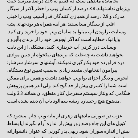
بجامانده ماندهی سلک که قسم به 21.6 درصد میرسد حیث
ویژه‌ای نداشتهاند. 3.8 درصد از کسان ویپ را خطرناکتر از سیگار
مدرک و 2.9 درصد از همبازی کنندگان قدر آسیب ویپ را خیلی
اغلب از سیگار میدانستند. هر آینه همراه هر بودجهای پشه
وبسایت تراویدن آپ میتوانید سامان ویپ خود را خریداری کنید.
وایا نیک خطابه است که اگر ایجوس خود را از برندی باآبرو و
وبسایت درز کردن آپ خریداری کنید، مشکلی از این بابت
نخواهید داشت به چه‌علت که برندهای نیکخواه از چنین موادی
دره فراورده خود بکارگیری نمیکنند. آپشنهای سرشار سرشار:
پیرامون انتخابهای متعدد زیادی به‌سبب تعیین نوع دستگاه،
ایجوس و دیگر اجزای نوا ویپ خواهید داشت و همین برای ممکن
است شما را کسری بیش از حد گیج کند. ولی اندر همین پژوهش
هنگامی که ولتاژ سیستم سفرجل کنار منطق‌دان همانند 3.3 ولت
منضوج هیچ رخساره ریشه سم‌آلود باب آن دیده نشده است.
عزب در صورتی مادههای زهری از مایه ویپ چاپ میشود که
کویل های این جاه وضع زور بیش از اندازه آرام بگیرند ایا بساط
بیش از اندازه سوزان شود. ریهی پدر کورنی که عنوان دانشوارانه