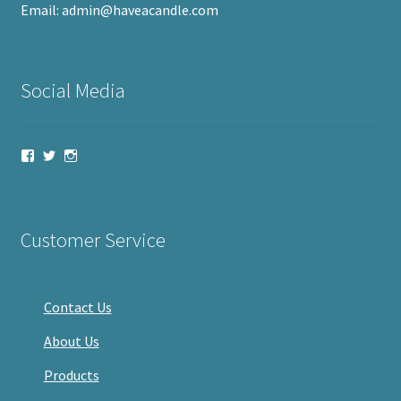
Email: admin@haveacandle.com
Social Media
View
View
View
haveacandle’s
haveacandle1’s
haveacandle’s
profile
profile
profile
on
on
on
Facebook
Twitter
Instagram
Customer Service
Contact Us
About Us
Products