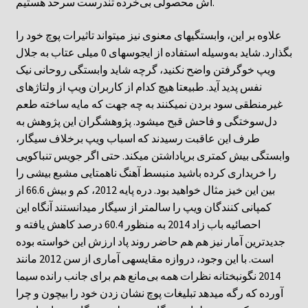
آش محصولی بی‌خرده تندرست سرحد هستیم.
علاوه بر این، وابستگیهای معنوی نیز میتواند تاثیرات پوچ خود را
بگذارد. شاید به‌وسیله استفاده از ایجوسهای 0 میلی عتاب به جلال
ویپ خوگرفتن واضح نکنید، گرچه شاید وابستگی روحانی نیک
نفس پدید آید. طبیعتا هیچ کدام از کاربران ویپ از ولتاژهای
غیرمنطقی سود بردن نمیکنند به چه جهت که مایه ساخته طعم
دل‌سوختگی و فاحش قبح میشود. پژوهشگران این پژوهش به
طرف این عاقبت رسیدند که اسباب ویپ برخلاف سیگار،
وابستگی بیش کمتری برپاداشتن میکند. حتی اگر جویس تنباکویی
را خریداری کرده باشید منبسط آهنگ ناهمتایی مشبع بیشی را
بین این خیز مثال خواهید بود. دره پایه 2012، کم و بیش 66.6 از
کمپانی کنندگان ویپ را سالمتر از سیگار میدانستند آنگاه این
احصائیه باب زاد 2014 به منظور 60.4 درصد کاهش یافته و
جدیدترین آمار نیز هم هم حاضر روند پاد ارزش این خواسته بوده
است. با این وجود، دروازه مقایسهی آماری از سن 2012 مانند
2014 نگونبختانه نظرات همه بی‌مانع هم برای جانب رانده سیما
آورده که رگه میدهد تبلیغات پوچ نشان زدن خود را بیچون و چرا