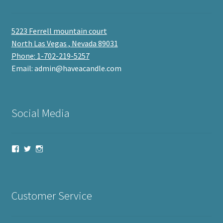
5223 Ferrell mountain court
North Las Vegas , Nevada 89031
Phone: 1-702-219-5257
Email: admin@haveacandle.com
Social Media
View
View
View
haveacandle’s
haveacandle1’s
haveacandle’s
profile
profile
profile
on
on
on
Facebook
Twitter
Instagram
Customer Service