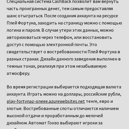
Специальная система CashBack позволит вам вернуть
часть проигранных денег, тем самым предоставляя
шанс отыграться. После создания аккаунта на ресурсе
Плей Фортуна, заходить на страницу можно с помощью
логина и пароля. В случае утери этих данных, можно
авторизоваться через телефон, или восстановить
доступ с помощью электронной почты. Это
свидетельствует о востребованности Плей Фортуна в
разных странах. Дизайн данного заведения выполнен в
темных тонах, реализуя при этом незабываемую
атмосферу.
Во время регистрации выбирается подходящая валюта
аккаунта. Играть можно на доллары, российские рубли,
play-fortynaz-oneee.azurewebsites.net
тенге, евро и
злотые. Востребованные слоты отличаются наличием
высокой отдачи и проработанным до мелочей
дизайном. Автомат Гонзо выбирают игроки за