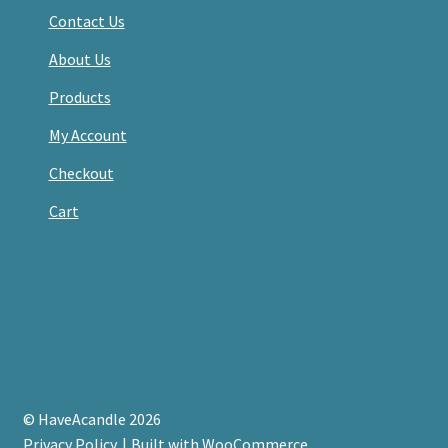
Contact Us
About Us
Products
My Account
Checkout
Cart
© HaveAcandle 2026
Privacy Policy
Built with WooCommerce
.